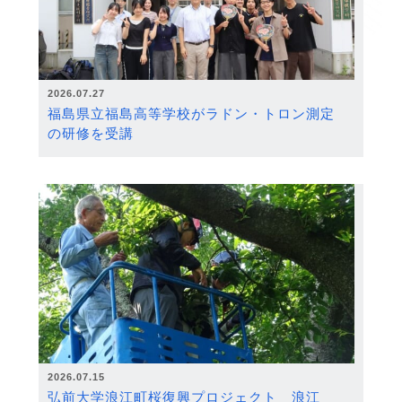
2026.07.27
福島県立福島高等学校がラドン・トロン測定
の研修を受講
2026.07.15
弘前大学浪江町桜復興プロジェクト 浪江