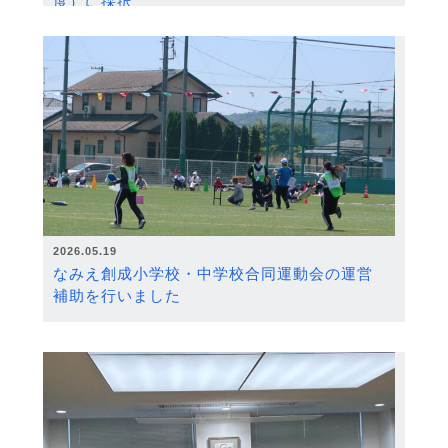
度）に採択
2026.05.19
なみえ創成小学校・中学校合同運動会の運営
補助を行いました