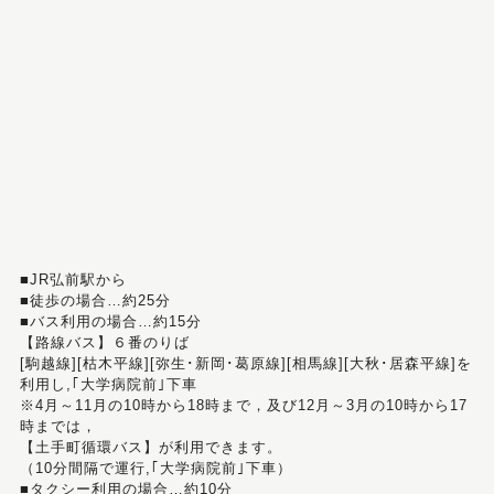
■JR弘前駅から
■徒歩の場合…約25分
■バス利用の場合…約15分
【路線バス】６番のりば
[駒越線][枯木平線][弥生･新岡･葛原線][相馬線][大秋･居森平線]を
利用し,｢大学病院前｣下車
※4月～11月の10時から18時まで，及び12月～3月の10時から17
時までは，
【土手町循環バス】が利用できます。
（10分間隔で運行,｢大学病院前｣下車）
■タクシー利用の場合…約10分