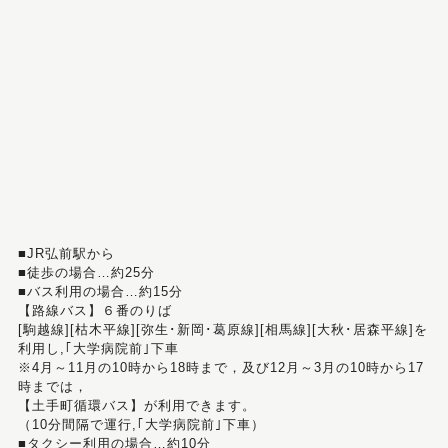
■JR弘前駅から
■徒歩の場合…約25分
■バス利用の場合…約15分
【路線バス】６番のりば
[駒越線][枯木平線][弥生･新岡･葛原線][相馬線][大秋･居森平線]を
利用し,｢大学病院前｣下車
※4月～11月の10時から18時まで，及び12月～3月の10時から17
時までは，
【土手町循環バス】が利用できます。
（10分間隔で運行,｢大学病院前｣下車）
■タクシー利用の場合…約10分