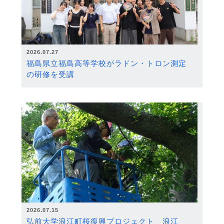
2026.07.27
福島県立福島高等学校がラドン・トロン測定
の研修を受講
2026.07.15
弘前大学浪江町桜復興プロジェクト 浪江