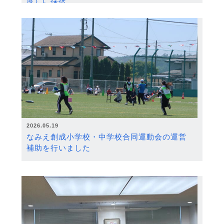
度）に採択
2026.05.19
なみえ創成小学校・中学校合同運動会の運営
補助を行いました