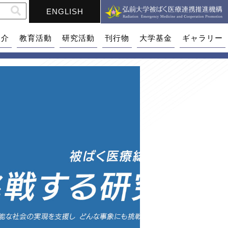
ENGLISH
紹介
教育活動
研究活動
刊行物
大学基金
ギャラリー