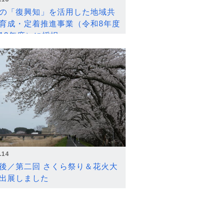
の「復興知」を活用した地域共
育成・定着推進事業（令和8年度
12年度）に採択
.14
後／第二回 さくら祭り＆花火大
出展しました