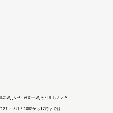
[相馬線][大秋･居森平線]を利用し,｢大学
び12月～3月の10時から17時までは，