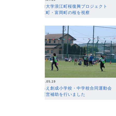
弘前大学浪江町桜復興プロジェクト
浪江町・富岡町の桜を視察
2026.05.19
なみえ創成小学校・中学校合同運動会
の運営補助を行いました