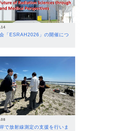
.14
会「ESRAH2026」の開催につ
.08
岸で放射線測定の支援を行いま