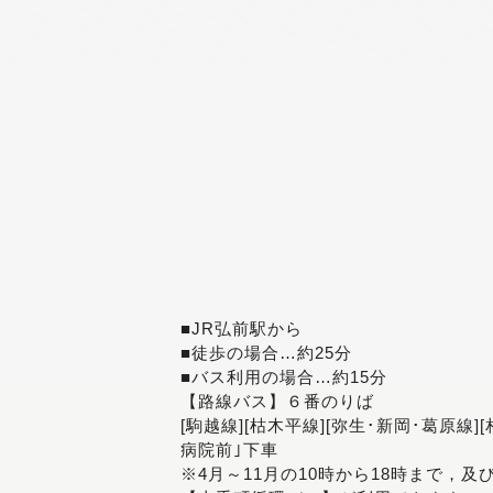
■JR弘前駅から
■徒歩の場合…約25分
■バス利用の場合…約15分
【路線バス】６番のりば
[駒越線][枯木平線][弥生･新岡･葛原線]
病院前｣下車
※4月～11月の10時から18時まで，及