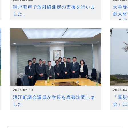
請戸海岸で放射線測定の支援を行いま
大学等
した。
創人材
～令和
2026.05.13
2026.04
浪江町議会議員が学長を表敬訪問しま
「震災
した
会」に