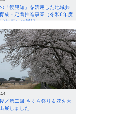
の「復興知」を活用した地域共
育成・定着推進事業（令和8年度
12年度）に採択
.14
後／第二回 さくら祭り＆花火大
出展しました