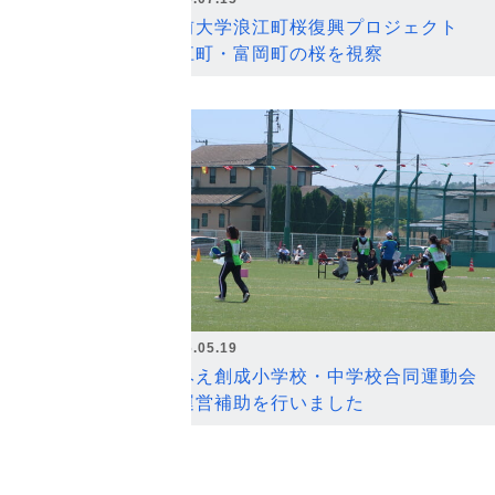
弘前大学浪江町桜復興プロジェクト
浪江町・富岡町の桜を視察
2026.05.19
なみえ創成小学校・中学校合同運動会
の運営補助を行いました