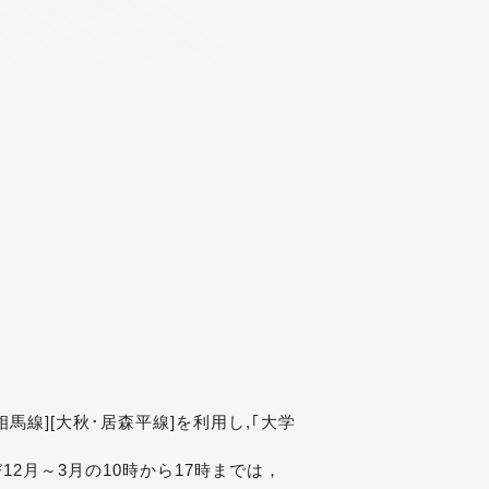
[相馬線][大秋･居森平線]を利用し,｢大学
び12月～3月の10時から17時までは，