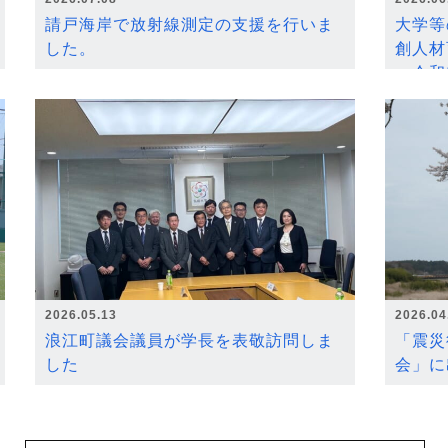
請戸海岸で放射線測定の支援を行いま
大学等
した。
創人材
～令和
2026.05.13
2026.04
浪江町議会議員が学長を表敬訪問しま
「震災
した
会」に