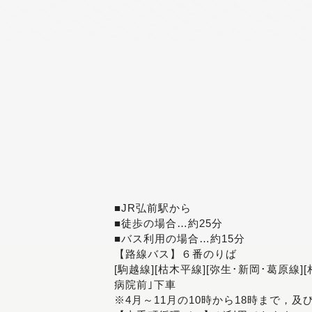
■JR弘前駅から
■徒歩の場合…約25分
■バス利用の場合…約15分
【路線バス】６番のりば
[駒越線][枯木平線][弥生･新岡･葛原線]
病院前｣下車
※4月～11月の10時から18時まで，及