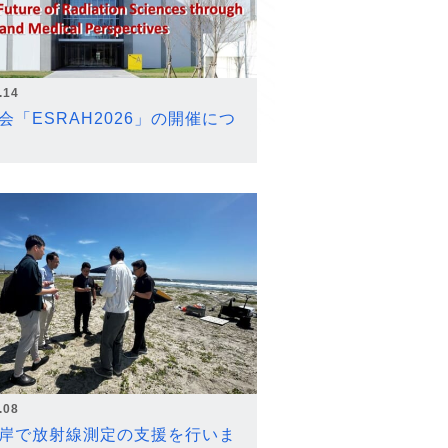
.14
会「ESRAH2026」の開催につ
.08
岸で放射線測定の支援を行いま