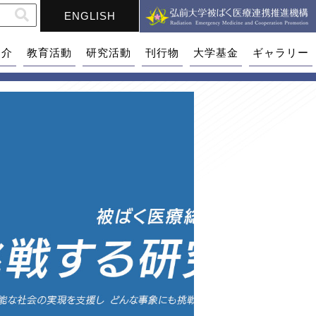
ENGLISH
紹介
教育活動
研究活動
刊行物
大学基金
ギャラリー