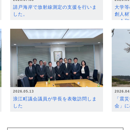
請戸海岸で放射線測定の支援を行いま
大学等
した。
創人材
～令和
2026.05.13
2026.04
浪江町議会議員が学長を表敬訪問しま
「震災
した
会」に