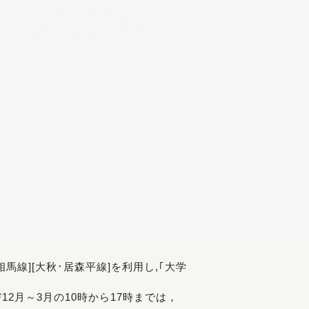
[相馬線][大秋･居森平線]を利用し,｢大学
び12月～3月の10時から17時までは，