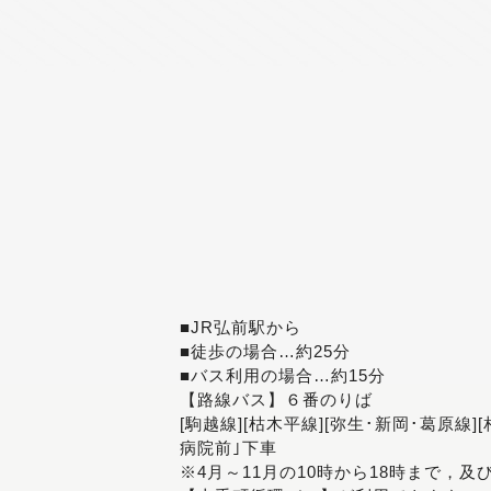
■JR弘前駅から
■徒歩の場合…約25分
■バス利用の場合…約15分
【路線バス】６番のりば
[駒越線][枯木平線][弥生･新岡･葛原線]
病院前｣下車
※4月～11月の10時から18時まで，及