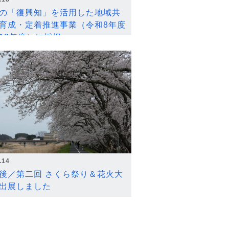
の「復興知」を活用した地域共
育成・定着推進事業（令和8年度
12年度）に採択
.14
後／第二回 さくら祭り＆花火大
出展しました