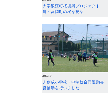
弘前大学浪江町桜復興プロジェクト
浪江町・富岡町の桜を視察
2026.05.19
なみえ創成小学校・中学校合同運動会
の運営補助を行いました