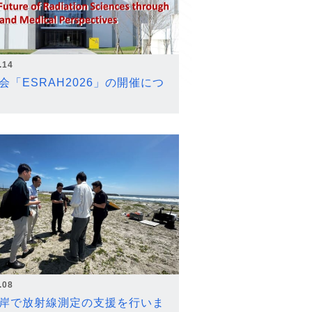
.14
会「ESRAH2026」の開催につ
.08
岸で放射線測定の支援を行いま