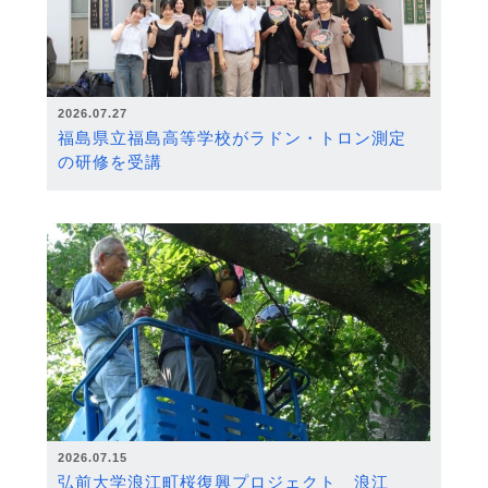
2026.07.27
福島県立福島高等学校がラドン・トロン測定
の研修を受講
2026.07.15
弘前大学浪江町桜復興プロジェクト 浪江