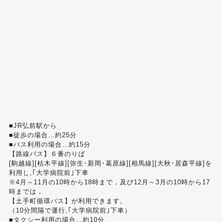
■JR弘前駅から
■徒歩の場合…約25分
■バス利用の場合…約15分
【路線バス】６番のりば
[駒越線][枯木平線][弥生･新岡･葛原線][相馬線][大秋･居森平線]を
利用し,｢大学病院前｣下車
※4月～11月の10時から18時まで，及び12月～3月の10時から17
時までは，
【土手町循環バス】が利用できます。
（10分間隔で運行,｢大学病院前｣下車）
■タクシー利用の場合…約10分