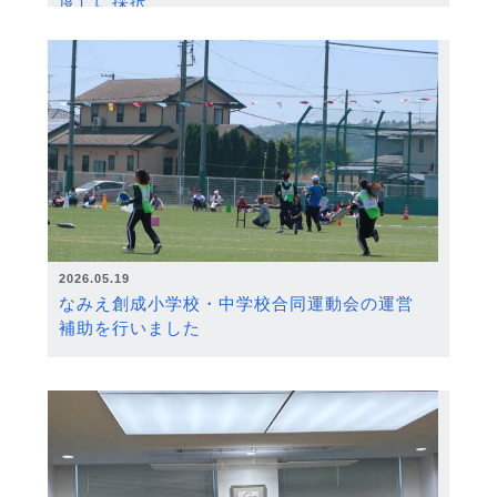
度）に採択
2026.05.19
なみえ創成小学校・中学校合同運動会の運営
補助を行いました