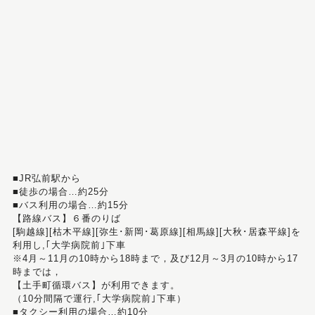
■JR弘前駅から
■徒歩の場合…約25分
■バス利用の場合…約15分
【路線バス】６番のりば
[駒越線][枯木平線][弥生･新岡･葛原線][相馬線][大秋･居森平線]を
利用し,｢大学病院前｣下車
※4月～11月の10時から18時まで，及び12月～3月の10時から17
時までは，
【土手町循環バス】が利用できます。
（10分間隔で運行,｢大学病院前｣下車）
■タクシー利用の場合…約10分