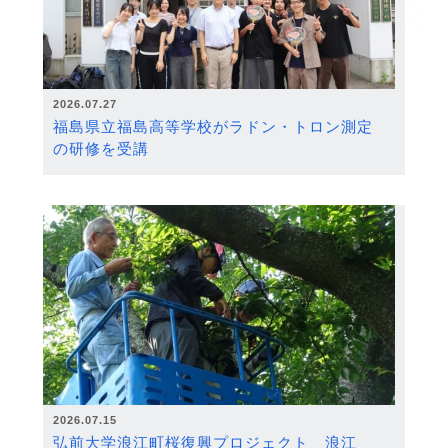
2026.07.27
福島県立福島高等学校がラドン・トロン測定
の研修を受講
2026.07.15
弘前大学浪江町桜復興プロジェクト 浪江