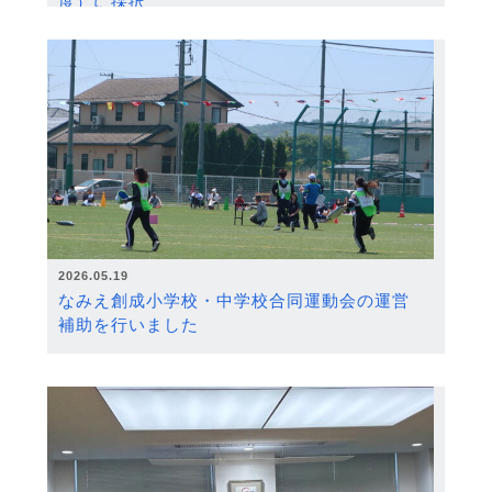
度）に採択
2026.05.19
なみえ創成小学校・中学校合同運動会の運営
補助を行いました