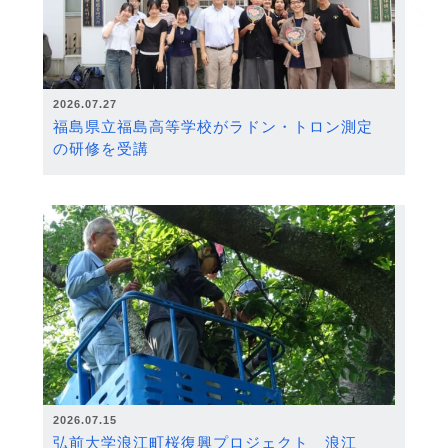
2026.07.27
福島県立福島高等学校がラドン・トロン測定
の研修を受講
2026.07.15
弘前大学浪江町桜復興プロジェクト 浪江