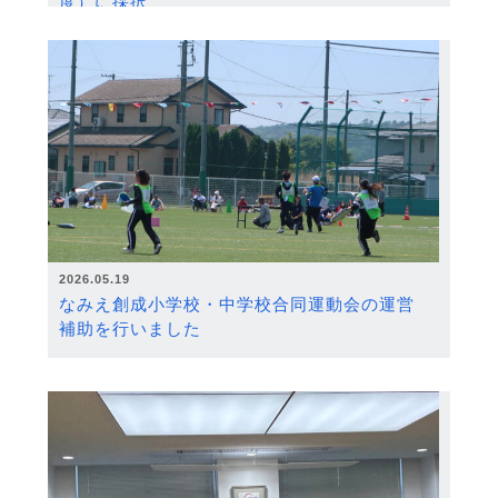
度）に採択
2026.05.19
なみえ創成小学校・中学校合同運動会の運営
補助を行いました