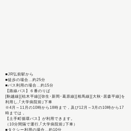
■JR弘前駅から
■徒歩の場合…約25分
■バス利用の場合…約15分
【路線バス】６番のりば
[駒越線][枯木平線][弥生･新岡･葛原線][相馬線][大秋･居森平線]を
利用し,｢大学病院前｣下車
※4月～11月の10時から18時まで，及び12月～3月の10時から17
時までは，
【土手町循環バス】が利用できます。
（10分間隔で運行,｢大学病院前｣下車）
■タクシー利用の場合…約10分