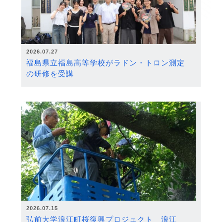
2026.07.27
福島県立福島高等学校がラドン・トロン測定
の研修を受講
2026.07.15
弘前大学浪江町桜復興プロジェクト 浪江