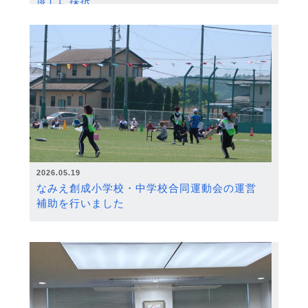
度）に採択
2026.05.19
なみえ創成小学校・中学校合同運動会の運営
補助を行いました