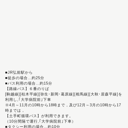
■JR弘前駅から
■徒歩の場合…約25分
■バス利用の場合…約15分
【路線バス】６番のりば
[駒越線][枯木平線][弥生･新岡･葛原線][相馬線][大秋･居森平線]を
利用し,｢大学病院前｣下車
※4月～11月の10時から18時まで，及び12月～3月の10時から17
時までは，
【土手町循環バス】が利用できます。
（10分間隔で運行,｢大学病院前｣下車）
■タクシー利用の場合…約10分