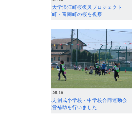
弘前大学浪江町桜復興プロジェクト
浪江町・富岡町の桜を視察
2026.05.19
なみえ創成小学校・中学校合同運動会
の運営補助を行いました