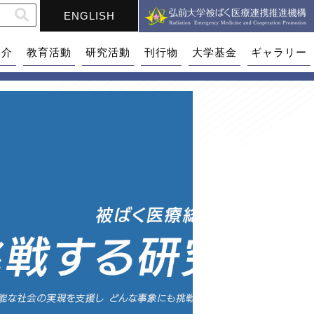
ENGLISH
紹介
教育活動
研究活動
刊行物
大学基金
ギャラリー