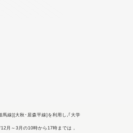
[相馬線][大秋･居森平線]を利用し,｢大学
び12月～3月の10時から17時までは，