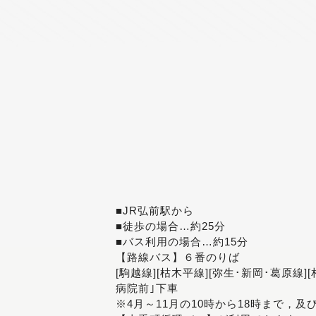
■JR弘前駅から
■徒歩の場合…約25分
■バス利用の場合…約15分
【路線バス】６番のりば
[駒越線][枯木平線][弥生･新岡･葛原線]
病院前｣下車
※4月～11月の10時から18時まで，及