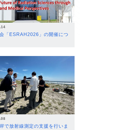
.14
会「ESRAH2026」の開催につ
.08
岸で放射線測定の支援を行いま