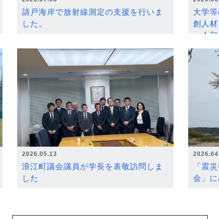
請戸海岸で放射線測定の支援を行いま
大学等
した。
創人材
～令和
2026.05.13
2026.04
浪江町議会議員が学長を表敬訪問しま
「震災
した
会」に