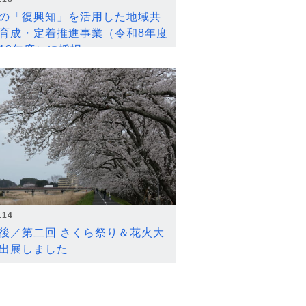
の「復興知」を活用した地域共
育成・定着推進事業（令和8年度
12年度）に採択
.14
後／第二回 さくら祭り＆花火大
出展しました