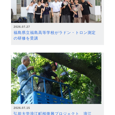
2026.07.27
福島県立福島高等学校がラドン・トロン測定
の研修を受講
2026.07.15
弘前大学浪江町桜復興プロジェクト 浪江