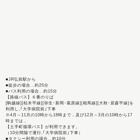
■JR弘前駅から
■徒歩の場合…約25分
■バス利用の場合…約15分
【路線バス】６番のりば
[駒越線][枯木平線][弥生･新岡･葛原線][相馬線][大秋･居森平線]を
利用し,｢大学病院前｣下車
※4月～11月の10時から18時まで，及び12月～3月の10時から17
時までは，
【土手町循環バス】が利用できます。
（10分間隔で運行,｢大学病院前｣下車）
■タクシー利用の場合…約10分