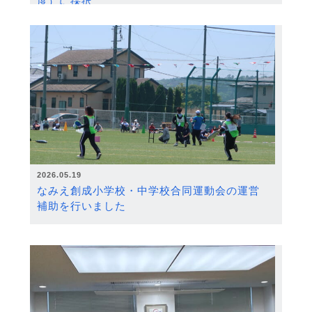
度）に採択
2026.05.19
なみえ創成小学校・中学校合同運動会の運営
補助を行いました