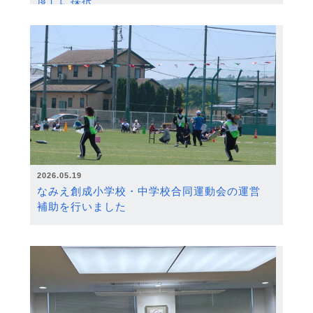
度）に採択
2026.05.19
なみえ創成小学校・中学校合同運動会の運営
補助を行いました