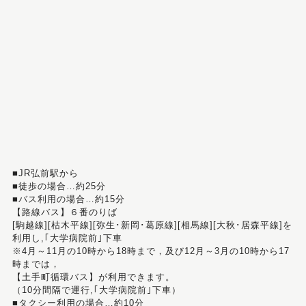
■JR弘前駅から
■徒歩の場合…約25分
■バス利用の場合…約15分
【路線バス】６番のりば
[駒越線][枯木平線][弥生･新岡･葛原線][相馬線][大秋･居森平線]を
利用し,｢大学病院前｣下車
※4月～11月の10時から18時まで，及び12月～3月の10時から17
時までは，
【土手町循環バス】が利用できます。
（10分間隔で運行,｢大学病院前｣下車）
■タクシー利用の場合…約10分