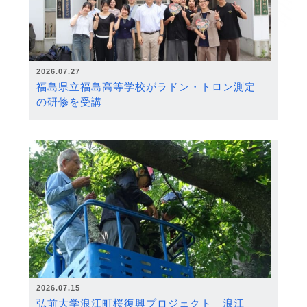
2026.07.27
福島県立福島高等学校がラドン・トロン測定
の研修を受講
2026.07.15
弘前大学浪江町桜復興プロジェクト 浪江