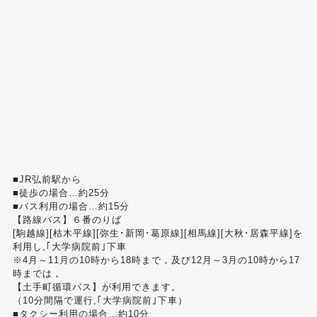
■JR弘前駅から
■徒歩の場合…約25分
■バス利用の場合…約15分
【路線バス】６番のりば
[駒越線][枯木平線][弥生･新岡･葛原線][相馬線][大秋･居森平線]を
利用し,｢大学病院前｣下車
※4月～11月の10時から18時まで，及び12月～3月の10時から17
時までは，
【土手町循環バス】が利用できます。
（10分間隔で運行,｢大学病院前｣下車）
■タクシー利用の場合…約10分