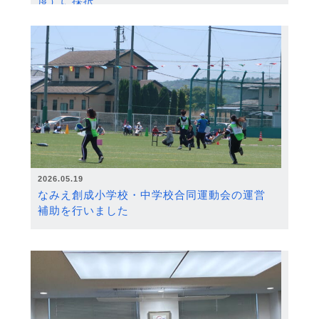
度）に採択
2026.05.19
なみえ創成小学校・中学校合同運動会の運営
補助を行いました