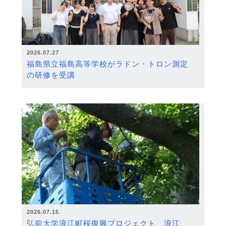
2026.07.27
福島県立福島高等学校がラドン・トロン測定
の研修を受講
2026.07.15
弘前大学浪江町桜復興プロジェクト 浪江