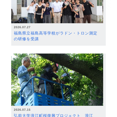
2026.07.27
福島県立福島高等学校がラドン・トロン測定
の研修を受講
2026.07.15
弘前大学浪江町桜復興プロジェクト 浪江