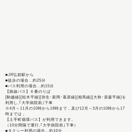
■JR弘前駅から
■徒歩の場合…約25分
■バス利用の場合…約15分
【路線バス】６番のりば
[駒越線][枯木平線][弥生･新岡･葛原線][相馬線][大秋･居森平線]を
利用し,｢大学病院前｣下車
※4月～11月の10時から18時まで，及び12月～3月の10時から17
時までは，
【土手町循環バス】が利用できます。
（10分間隔で運行,｢大学病院前｣下車）
■タクシー利用の場合…約10分