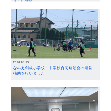
度）に採択
2026.05.19
なみえ創成小学校・中学校合同運動会の運営
補助を行いました