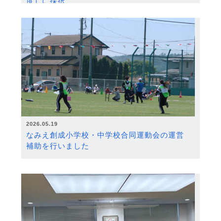
度）に採択
2026.05.19
なみえ創成小学校・中学校合同運動会の運営
補助を行いました