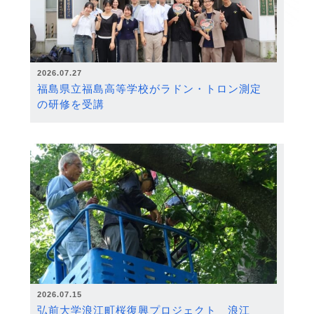
2026.07.27
福島県立福島高等学校がラドン・トロン測定
の研修を受講
2026.07.15
弘前大学浪江町桜復興プロジェクト 浪江