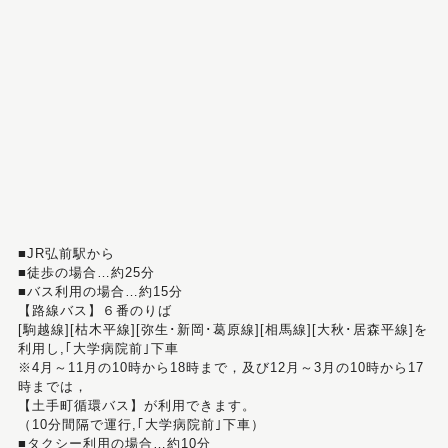
■JR弘前駅から
■徒歩の場合…約25分
■バス利用の場合…約15分
【路線バス】６番のりば
[駒越線][枯木平線][弥生･新岡･葛原線][相馬線][大秋･居森平線]を
利用し,｢大学病院前｣下車
※4月～11月の10時から18時まで，及び12月～3月の10時から17
時までは，
【土手町循環バス】が利用できます。
（10分間隔で運行,｢大学病院前｣下車）
■タクシー利用の場合…約10分