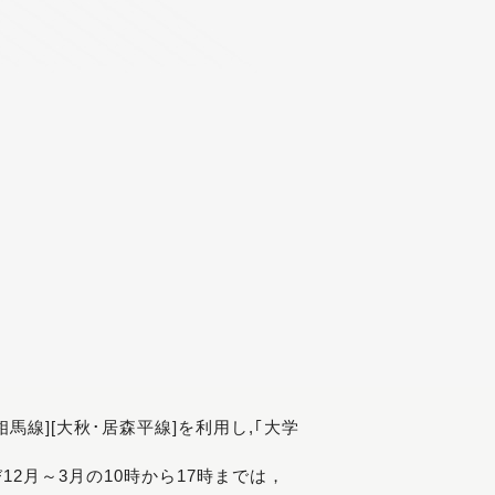
[相馬線][大秋･居森平線]を利用し,｢大学
び12月～3月の10時から17時までは，