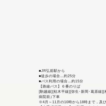
■JR弘前駅から
■徒歩の場合…約25分
■バス利用の場合…約15分
【路線バス】６番のりば
[駒越線][枯木平線][弥生･新岡･葛原線]
病院前｣下車
※4月～11月の10時から18時まで，及