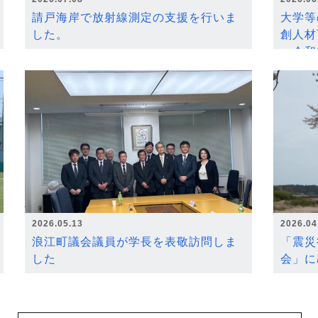
請戸海岸で放射線測定の支援を行いま
大学等
した。
創人材
～令和
2026.05.13
2026.04
浪江町議会議員が学長を表敬訪問しま
「震災
した
会」に