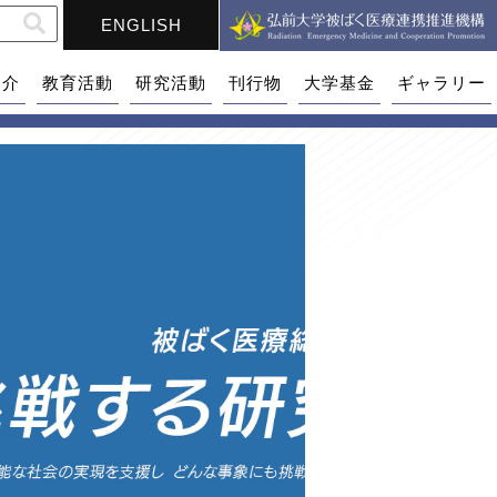
ENGLISH
紹介
教育活動
研究活動
刊行物
大学基金
ギャラリー