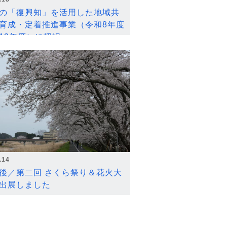
の「復興知」を活用した地域共
育成・定着推進事業（令和8年度
12年度）に採択
.14
後／第二回 さくら祭り＆花火大
出展しました