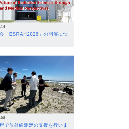
.14
会「ESRAH2026」の開催につ
.08
岸で放射線測定の支援を行いま