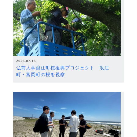
2026.07.15
弘前大学浪江町桜復興プロジェクト 浪江
町・富岡町の桜を視察