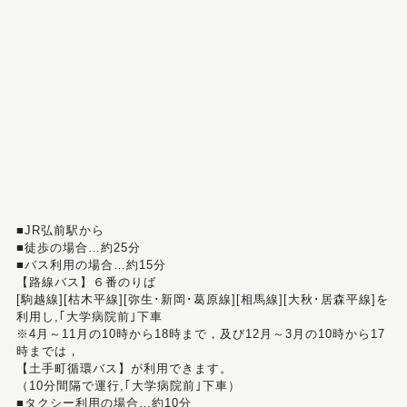
■JR弘前駅から
■徒歩の場合…約25分
■バス利用の場合…約15分
【路線バス】６番のりば
[駒越線][枯木平線][弥生･新岡･葛原線][相馬線][大秋･居森平線]を
利用し,｢大学病院前｣下車
※4月～11月の10時から18時まで，及び12月～3月の10時から17
時までは，
【土手町循環バス】が利用できます。
（10分間隔で運行,｢大学病院前｣下車）
■タクシー利用の場合…約10分