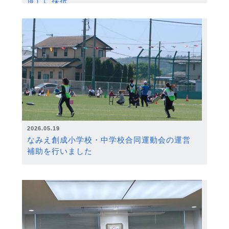
度）に採択
2026.05.19
なみえ創成小学校・中学校合同運動会の運営
補助を行いました