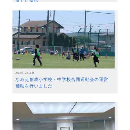
度）に採択
2026.05.19
なみえ創成小学校・中学校合同運動会の運営
補助を行いました