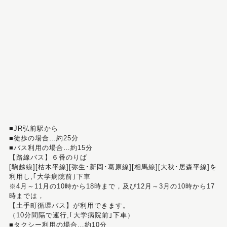
■JR弘前駅から
■徒歩の場合…約25分
■バス利用の場合…約15分
【路線バス】６番のりば
[駒越線][枯木平線][弥生･新岡･葛原線][相馬線][大秋･居森平線]を
利用し,｢大学病院前｣下車
※4月～11月の10時から18時まで，及び12月～3月の10時から17
時までは，
【土手町循環バス】が利用できます。
（10分間隔で運行,｢大学病院前｣下車）
■タクシー利用の場合…約10分