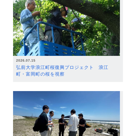
2026.07.15
弘前大学浪江町桜復興プロジェクト 浪江
町・富岡町の桜を視察