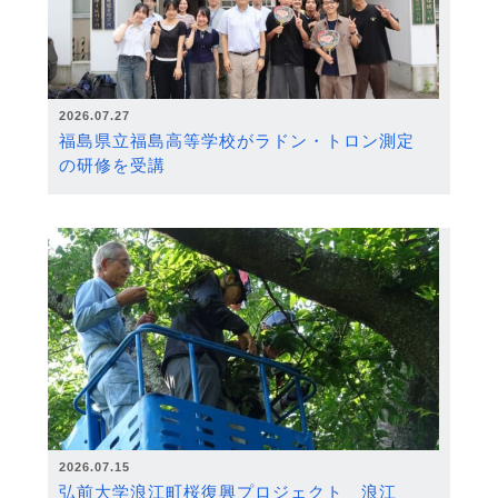
2026.07.27
福島県立福島高等学校がラドン・トロン測定
の研修を受講
2026.07.15
弘前大学浪江町桜復興プロジェクト 浪江