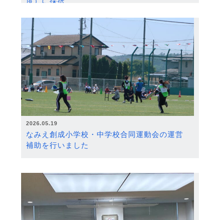
度）に採択
2026.05.19
なみえ創成小学校・中学校合同運動会の運営
補助を行いました