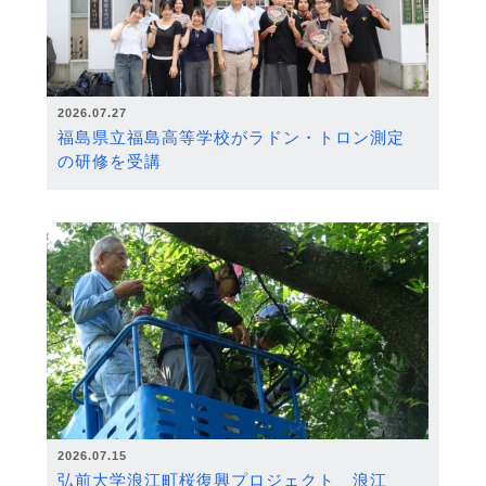
2026.07.27
福島県立福島高等学校がラドン・トロン測定
の研修を受講
2026.07.15
弘前大学浪江町桜復興プロジェクト 浪江