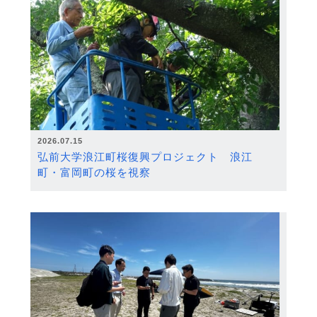
2026.07.15
弘前大学浪江町桜復興プロジェクト 浪江
町・富岡町の桜を視察