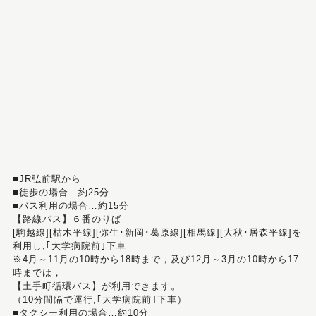
■JR弘前駅から
■徒歩の場合…約25分
■バス利用の場合…約15分
【路線バス】６番のりば
[駒越線][枯木平線][弥生･新岡･葛原線][相馬線][大秋･居森平線]を
利用し,｢大学病院前｣下車
※4月～11月の10時から18時まで，及び12月～3月の10時から17
時までは，
【土手町循環バス】が利用できます。
（10分間隔で運行,｢大学病院前｣下車）
■タクシー利用の場合…約10分