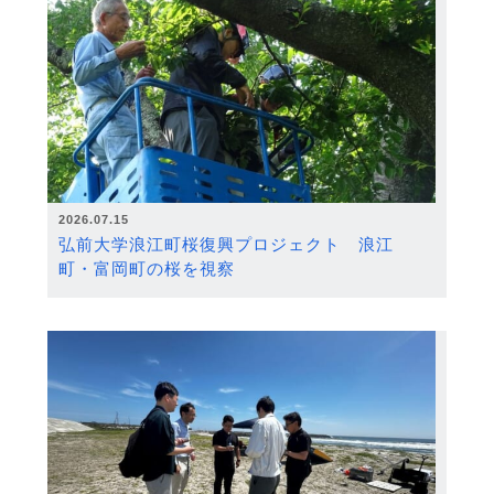
2026.07.15
弘前大学浪江町桜復興プロジェクト 浪江
町・富岡町の桜を視察