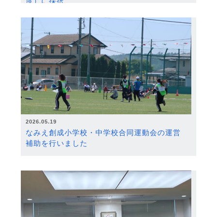
度）に採択
2026.05.19
なみえ創成小学校・中学校合同運動会の運営
補助を行いました