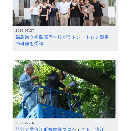
2026.07.27
福島県立福島高等学校がラドン・トロン測定
の研修を受講
2026.07.15
弘前大学浪江町桜復興プロジェクト 浪江