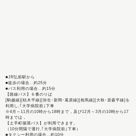
■JR弘前駅から
■徒歩の場合…約25分
■バス利用の場合…約15分
【路線バス】６番のりば
[駒越線][枯木平線][弥生･新岡･葛原線][相馬線][大秋･居森平線]を
利用し,｢大学病院前｣下車
※4月～11月の10時から18時まで，及び12月～3月の10時から17
時までは，
【土手町循環バス】が利用できます。
（10分間隔で運行,｢大学病院前｣下車）
■タクシー利用の場合…約10分