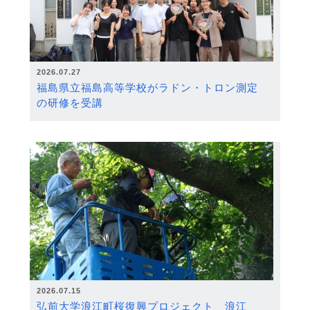
2026.07.27
福島県立福島高等学校がラドン・トロン測定
の研修を受講
2026.07.15
弘前大学浪江町桜復興プロジェクト 浪江