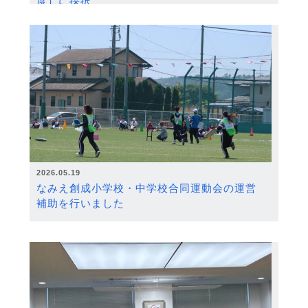
度）に採択
2026.05.19
なみえ創成小学校・中学校合同運動会の運営
補助を行いました