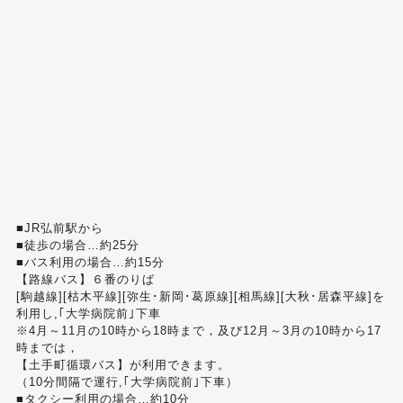
■JR弘前駅から
■徒歩の場合…約25分
■バス利用の場合…約15分
【路線バス】６番のりば
[駒越線][枯木平線][弥生･新岡･葛原線][相馬線][大秋･居森平線]を
利用し,｢大学病院前｣下車
※4月～11月の10時から18時まで，及び12月～3月の10時から17
時までは，
【土手町循環バス】が利用できます。
（10分間隔で運行,｢大学病院前｣下車）
■タクシー利用の場合…約10分