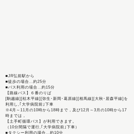
■JR弘前駅から
■徒歩の場合…約25分
■バス利用の場合…約15分
【路線バス】６番のりば
[駒越線][枯木平線][弥生･新岡･葛原線][相馬線][大秋･居森平線]を
利用し,｢大学病院前｣下車
※4月～11月の10時から18時まで，及び12月～3月の10時から17
時までは，
【土手町循環バス】が利用できます。
（10分間隔で運行,｢大学病院前｣下車）
■タクシー利用の場合…約10分