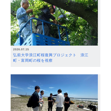
2026.07.15
弘前大学浪江町桜復興プロジェクト 浪江
町・富岡町の桜を視察