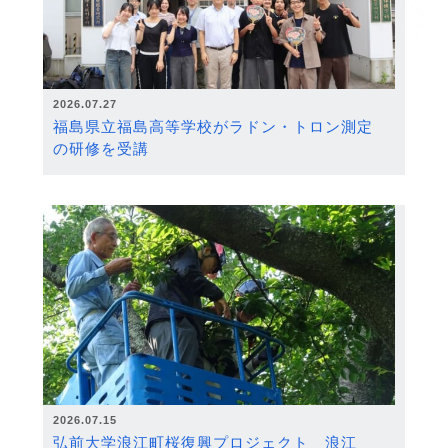
2026.07.27
福島県立福島高等学校がラドン・トロン測定
の研修を受講
2026.07.15
弘前大学浪江町桜復興プロジェクト 浪江