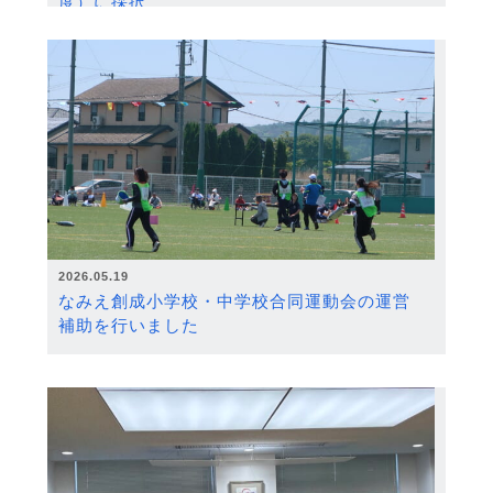
度）に採択
2026.05.19
なみえ創成小学校・中学校合同運動会の運営
補助を行いました