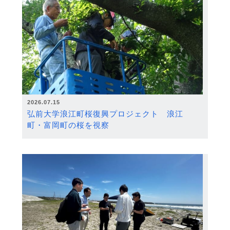
2026.07.15
弘前大学浪江町桜復興プロジェクト 浪江
町・富岡町の桜を視察