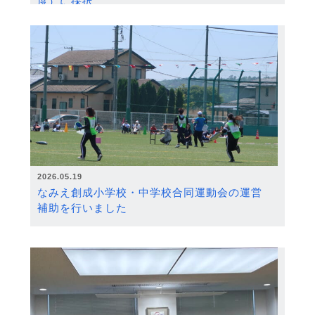
度）に採択
2026.05.19
なみえ創成小学校・中学校合同運動会の運営
補助を行いました