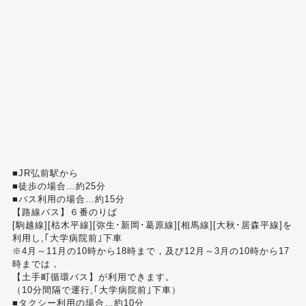
■JR弘前駅から
■徒歩の場合…約25分
■バス利用の場合…約15分
【路線バス】６番のりば
[駒越線][枯木平線][弥生･新岡･葛原線][相馬線][大秋･居森平線]を
利用し,｢大学病院前｣下車
※4月～11月の10時から18時まで，及び12月～3月の10時から17
時までは，
【土手町循環バス】が利用できます。
（10分間隔で運行,｢大学病院前｣下車）
■タクシー利用の場合…約10分