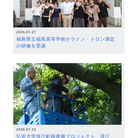
2026.07.27
福島県立福島高等学校がラドン・トロン測定
の研修を受講
2026.07.15
弘前大学浪江町桜復興プロジェクト 浪江