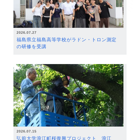
2026.07.27
福島県立福島高等学校がラドン・トロン測定
の研修を受講
2026.07.15
弘前大学浪江町桜復興プロジェクト 浪江