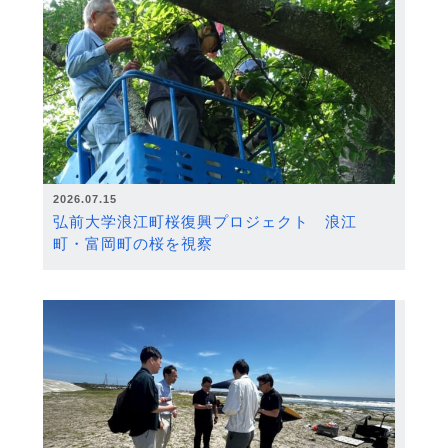
2026.07.15
弘前大学浪江町桜復興プロジェクト 浪江
町・富岡町の桜を視察