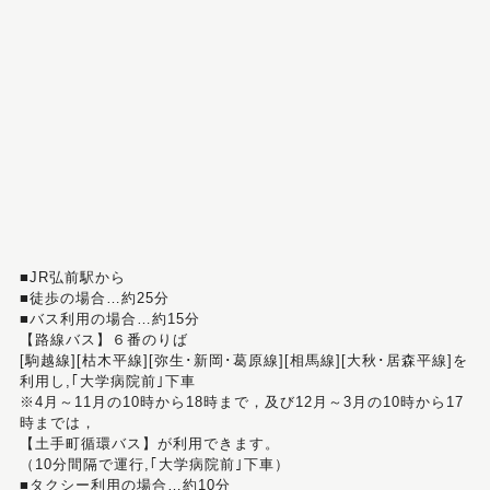
■JR弘前駅から
■徒歩の場合…約25分
■バス利用の場合…約15分
【路線バス】６番のりば
[駒越線][枯木平線][弥生･新岡･葛原線][相馬線][大秋･居森平線]を
利用し,｢大学病院前｣下車
※4月～11月の10時から18時まで，及び12月～3月の10時から17
時までは，
【土手町循環バス】が利用できます。
（10分間隔で運行,｢大学病院前｣下車）
■タクシー利用の場合…約10分