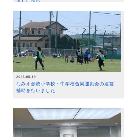
度）に採択
2026.05.19
なみえ創成小学校・中学校合同運動会の運営
補助を行いました