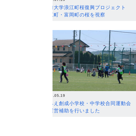
弘前大学浪江町桜復興プロジェクト
浪江町・富岡町の桜を視察
2026.05.19
なみえ創成小学校・中学校合同運動会
の運営補助を行いました