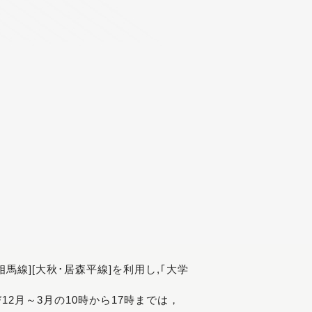
[相馬線][大秋･居森平線]を利用し,｢大学
び12月～3月の10時から17時までは，