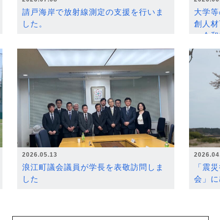
請戸海岸で放射線測定の支援を行いま
大学等
した。
創人材
～令和
2026.05.13
2026.04
浪江町議会議員が学長を表敬訪問しま
「震災
した
会」に