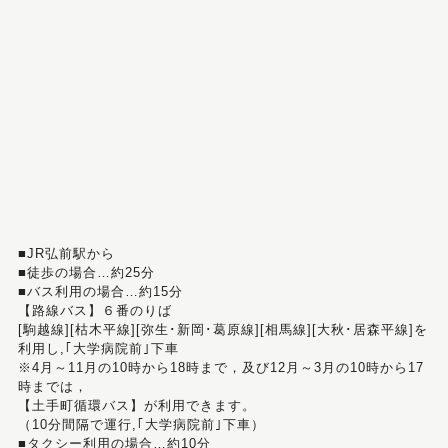
■JR弘前駅から
■徒歩の場合…約25分
■バス利用の場合…約15分
【路線バス】６番のりば
[駒越線][枯木平線][弥生･新岡･葛原線][相馬線][大秋･居森平線]を
利用し,｢大学病院前｣下車
※4月～11月の10時から18時まで，及び12月～3月の10時から17
時までは，
【土手町循環バス】が利用できます。
（10分間隔で運行,｢大学病院前｣下車）
■タクシー利用の場合…約10分