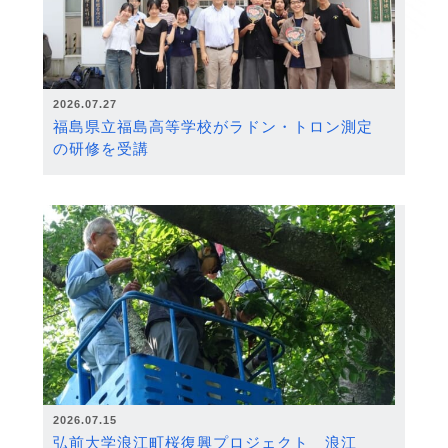
2026.07.27
福島県立福島高等学校がラドン・トロン測定
の研修を受講
2026.07.15
弘前大学浪江町桜復興プロジェクト 浪江