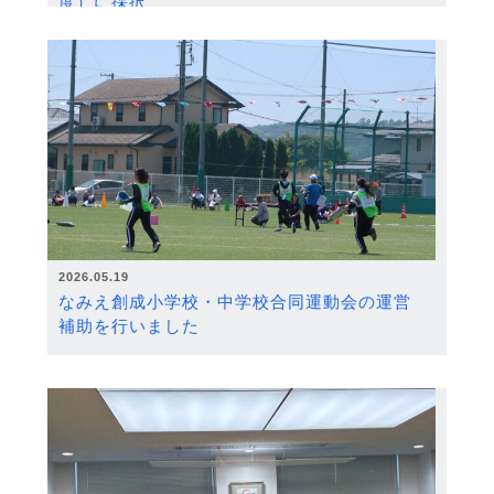
度）に採択
2026.05.19
なみえ創成小学校・中学校合同運動会の運営
補助を行いました