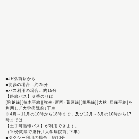
■JR弘前駅から
■徒歩の場合…約25分
■バス利用の場合…約15分
【路線バス】６番のりば
[駒越線][枯木平線][弥生･新岡･葛原線][相馬線][大秋･居森平線]を
利用し,｢大学病院前｣下車
※4月～11月の10時から18時まで，及び12月～3月の10時から17
時までは，
【土手町循環バス】が利用できます。
（10分間隔で運行,｢大学病院前｣下車）
■タクシー利用の場合…約10分