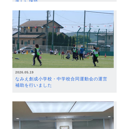
度）に採択
2026.05.19
なみえ創成小学校・中学校合同運動会の運営
補助を行いました