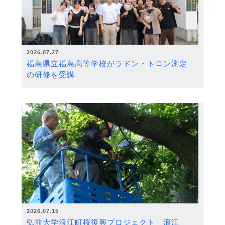
2026.07.27
福島県立福島高等学校がラドン・トロン測定
の研修を受講
2026.07.15
弘前大学浪江町桜復興プロジェクト 浪江