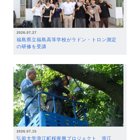
2026.07.27
福島県立福島高等学校がラドン・トロン測定
の研修を受講
2026.07.15
弘前大学浪江町桜復興プロジェクト 浪江