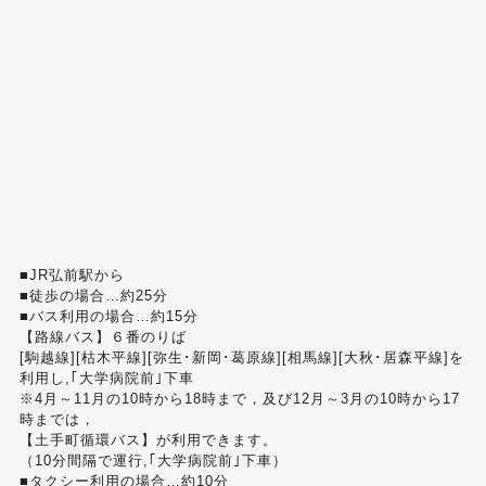
■JR弘前駅から
■徒歩の場合…約25分
■バス利用の場合…約15分
【路線バス】６番のりば
[駒越線][枯木平線][弥生･新岡･葛原線][相馬線][大秋･居森平線]を
利用し,｢大学病院前｣下車
※4月～11月の10時から18時まで，及び12月～3月の10時から17
時までは，
【土手町循環バス】が利用できます。
（10分間隔で運行,｢大学病院前｣下車）
■タクシー利用の場合…約10分