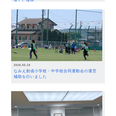
度）に採択
2026.05.19
なみえ創成小学校・中学校合同運動会の運営
補助を行いました