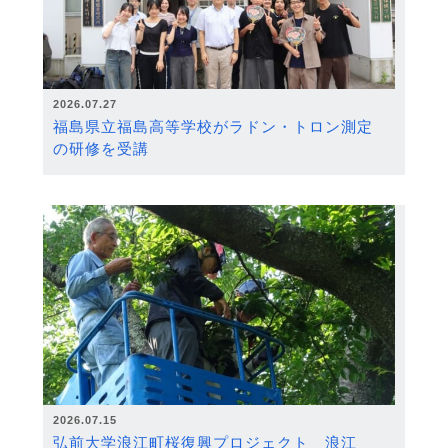
2026.07.27
福島県立福島高等学校がラドン・トロン測定
の研修を受講
2026.07.15
弘前大学浪江町桜復興プロジェクト 浪江