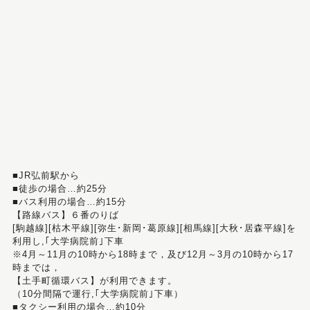
■JR弘前駅から
■徒歩の場合…約25分
■バス利用の場合…約15分
【路線バス】６番のりば
[駒越線][枯木平線][弥生･新岡･葛原線][相馬線][大秋･居森平線]を
利用し,｢大学病院前｣下車
※4月～11月の10時から18時まで，及び12月～3月の10時から17
時までは，
【土手町循環バス】が利用できます。
（10分間隔で運行,｢大学病院前｣下車）
■タクシー利用の場合…約10分