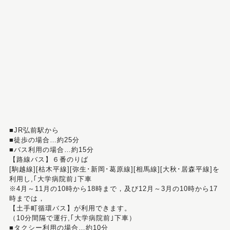
■JR弘前駅から
■徒歩の場合…約25分
■バス利用の場合…約15分
【路線バス】６番のりば
[駒越線][枯木平線][弥生･新岡･葛原線][相馬線][大秋･居森平線]を
利用し,｢大学病院前｣下車
※4月～11月の10時から18時まで，及び12月～3月の10時から17
時までは，
【土手町循環バス】が利用できます。
（10分間隔で運行,｢大学病院前｣下車）
■タクシー利用の場合…約10分