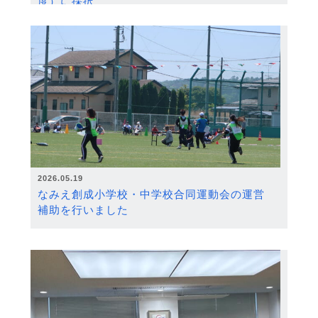
度）に採択
2026.05.19
なみえ創成小学校・中学校合同運動会の運営
補助を行いました