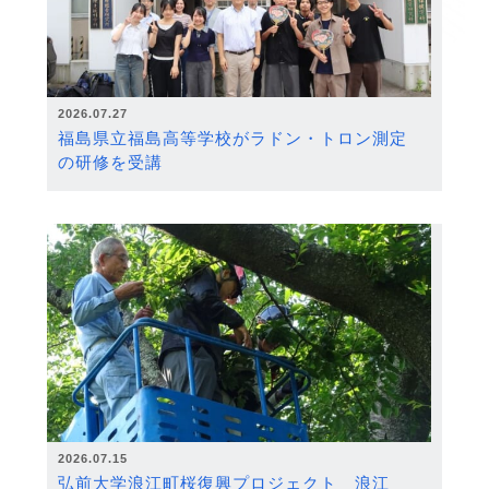
2026.07.27
福島県立福島高等学校がラドン・トロン測定
の研修を受講
2026.07.15
弘前大学浪江町桜復興プロジェクト 浪江