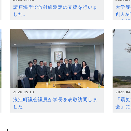
請戸海岸で放射線測定の支援を行いま
大学等
した。
創人材
～令和
2026.05.13
2026.04
浪江町議会議員が学長を表敬訪問しま
「震災
した
会」に