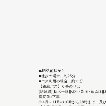
■JR弘前駅から
■徒歩の場合…約25分
■バス利用の場合…約15分
【路線バス】６番のりば
[駒越線][枯木平線][弥生･新岡･葛原線]
病院前｣下車
※4月～11月の10時から18時まで，及