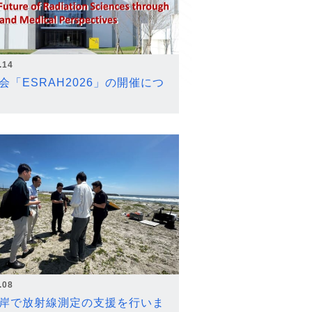
.14
会「ESRAH2026」の開催につ
.08
岸で放射線測定の支援を行いま