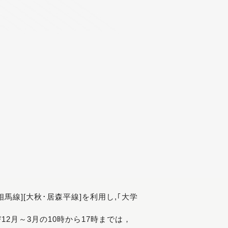
[相馬線][大秋･居森平線]を利用し,｢大学
び12月～3月の10時から17時までは，