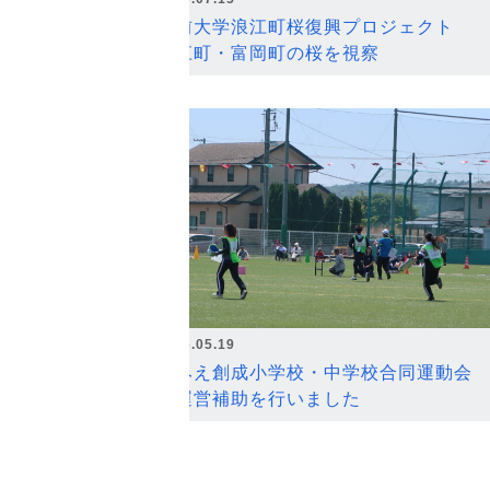
弘前大学浪江町桜復興プロジェクト
浪江町・富岡町の桜を視察
2026.05.19
なみえ創成小学校・中学校合同運動会
の運営補助を行いました