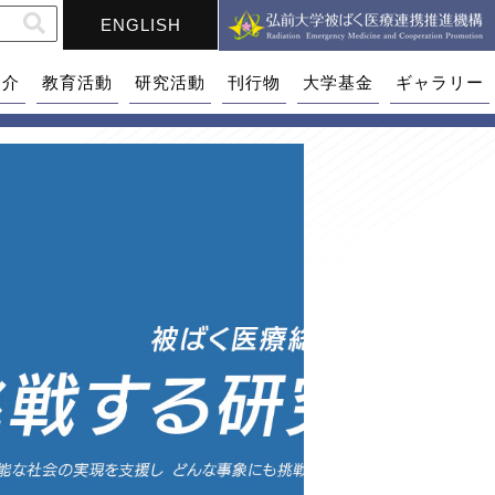
ENGLISH
紹介
教育活動
研究活動
刊行物
大学基金
ギャラリー