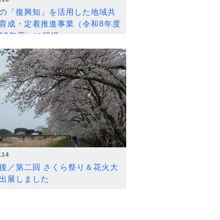
の「復興知」を活用した地域共
育成・定着推進事業（令和8年度
12年度）に採択
.14
後／第二回 さくら祭り＆花火大
出展しました