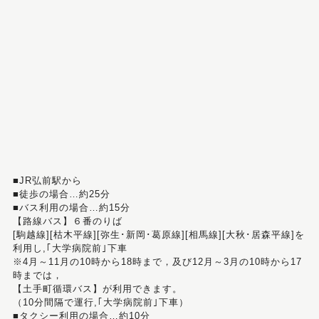
■JR弘前駅から
■徒歩の場合…約25分
■バス利用の場合…約15分
【路線バス】６番のりば
[駒越線][枯木平線][弥生･新岡･葛原線][相馬線][大秋･居森平線]を
利用し,｢大学病院前｣下車
※4月～11月の10時から18時まで，及び12月～3月の10時から17
時までは，
【土手町循環バス】が利用できます。
（10分間隔で運行,｢大学病院前｣下車）
■タクシー利用の場合…約10分