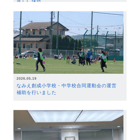
度）に採択
2026.05.19
なみえ創成小学校・中学校合同運動会の運営
補助を行いました