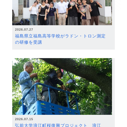
2026.07.27
福島県立福島高等学校がラドン・トロン測定
の研修を受講
2026.07.15
弘前大学浪江町桜復興プロジェクト 浪江