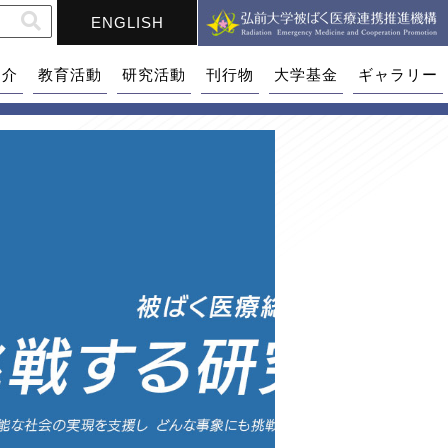
ENGLISH
紹介
教育活動
研究活動
刊行物
大学基金
ギャラリー