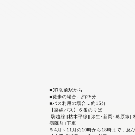
■JR弘前駅から
■徒歩の場合…約25分
■バス利用の場合…約15分
【路線バス】６番のりば
[駒越線][枯木平線][弥生･新岡･葛原線]
病院前｣下車
※4月～11月の10時から18時まで，及