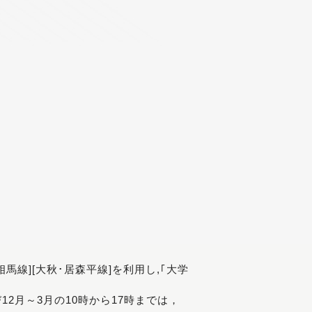
[相馬線][大秋･居森平線]を利用し,｢大学
び12月～3月の10時から17時までは，