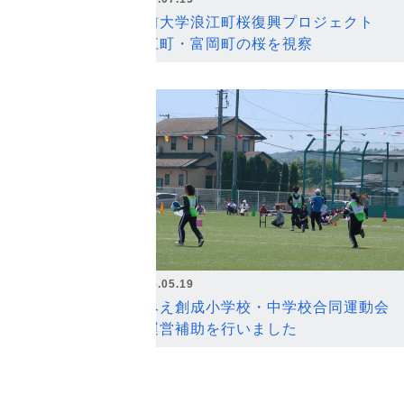
弘前大学浪江町桜復興プロジェクト
浪江町・富岡町の桜を視察
2026.05.19
なみえ創成小学校・中学校合同運動会
の運営補助を行いました