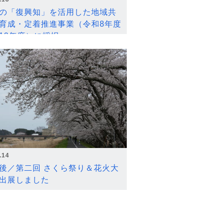
の「復興知」を活用した地域共
育成・定着推進事業（令和8年度
12年度）に採択
.14
後／第二回 さくら祭り＆花火大
出展しました