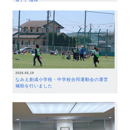
度）に採択
2026.05.19
なみえ創成小学校・中学校合同運動会の運営
補助を行いました