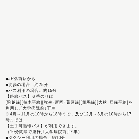
■JR弘前駅から
■徒歩の場合…約25分
■バス利用の場合…約15分
【路線バス】６番のりば
[駒越線][枯木平線][弥生･新岡･葛原線][相馬線][大秋･居森平線]を
利用し,｢大学病院前｣下車
※4月～11月の10時から18時まで，及び12月～3月の10時から17
時までは，
【土手町循環バス】が利用できます。
（10分間隔で運行,｢大学病院前｣下車）
■タクシー利用の場合…約10分