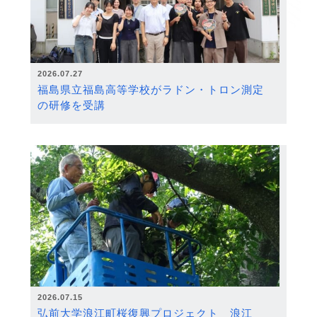
2026.07.27
福島県立福島高等学校がラドン・トロン測定
の研修を受講
2026.07.15
弘前大学浪江町桜復興プロジェクト 浪江