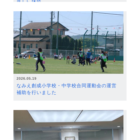
度）に採択
2026.05.19
なみえ創成小学校・中学校合同運動会の運営
補助を行いました