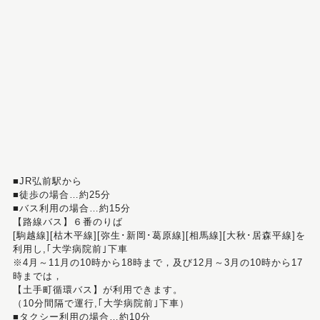
■JR弘前駅から
■徒歩の場合…約25分
■バス利用の場合…約15分
【路線バス】６番のりば
[駒越線][枯木平線][弥生･新岡･葛原線][相馬線][大秋･居森平線]を
利用し,｢大学病院前｣下車
※4月～11月の10時から18時まで，及び12月～3月の10時から17
時までは，
【土手町循環バス】が利用できます。
（10分間隔で運行,｢大学病院前｣下車）
■タクシー利用の場合…約10分