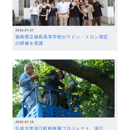
2026.07.27
福島県立福島高等学校がラドン・トロン測定
の研修を受講
2026.07.15
弘前大学浪江町桜復興プロジェクト 浪江