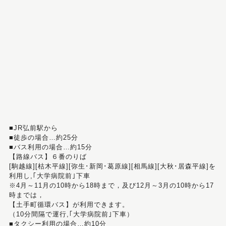
■JR弘前駅から
■徒歩の場合…約25分
■バス利用の場合…約15分
【路線バス】６番のりば
[駒越線][枯木平線][弥生･新岡･葛原線][相馬線][大秋･居森平線]を
利用し,｢大学病院前｣下車
※4月～11月の10時から18時まで，及び12月～3月の10時から17
時までは，
【土手町循環バス】が利用できます。
（10分間隔で運行,｢大学病院前｣下車）
■タクシー利用の場合…約10分