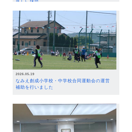
度）に採択
2026.05.19
なみえ創成小学校・中学校合同運動会の運営
補助を行いました