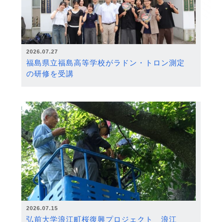
2026.07.27
福島県立福島高等学校がラドン・トロン測定
の研修を受講
2026.07.15
弘前大学浪江町桜復興プロジェクト 浪江