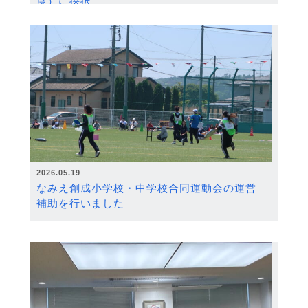
度）に採択
2026.05.19
なみえ創成小学校・中学校合同運動会の運営
補助を行いました