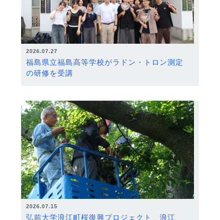
2026.07.27
福島県立福島高等学校がラドン・トロン測定
の研修を受講
2026.07.15
弘前大学浪江町桜復興プロジェクト 浪江