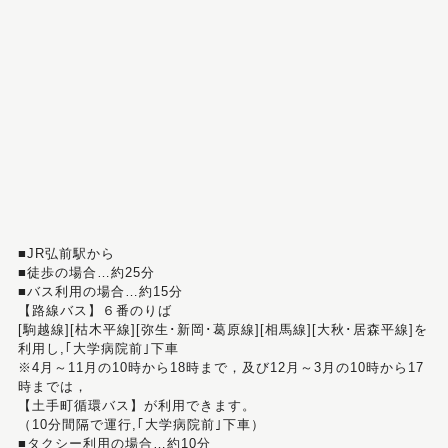
■JR弘前駅から
■徒歩の場合…約25分
■バス利用の場合…約15分
【路線バス】６番のりば
[駒越線][枯木平線][弥生･新岡･葛原線][相馬線][大秋･居森平線]を
利用し,｢大学病院前｣下車
※4月～11月の10時から18時まで，及び12月～3月の10時から17
時までは，
【土手町循環バス】が利用できます。
（10分間隔で運行,｢大学病院前｣下車）
■タクシー利用の場合…約10分