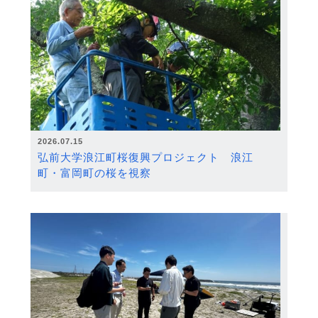
2026.07.15
弘前大学浪江町桜復興プロジェクト 浪江
町・富岡町の桜を視察