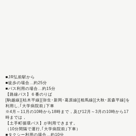
■JR弘前駅から
■徒歩の場合…約25分
■バス利用の場合…約15分
【路線バス】６番のりば
[駒越線][枯木平線][弥生･新岡･葛原線][相馬線][大秋･居森平線]を
利用し,｢大学病院前｣下車
※4月～11月の10時から18時まで，及び12月～3月の10時から17
時までは，
【土手町循環バス】が利用できます。
（10分間隔で運行,｢大学病院前｣下車）
■タクシー利用の場合…約10分