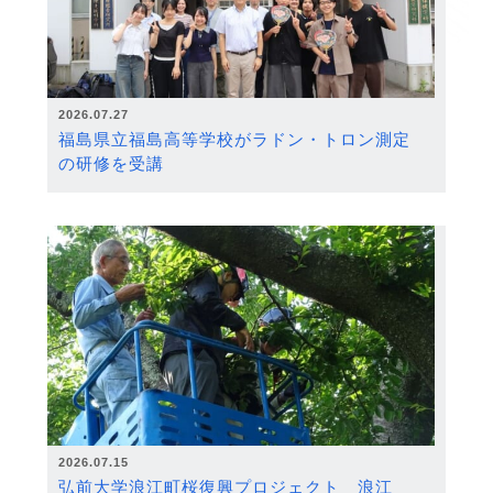
2026.07.27
福島県立福島高等学校がラドン・トロン測定
の研修を受講
2026.07.15
弘前大学浪江町桜復興プロジェクト 浪江