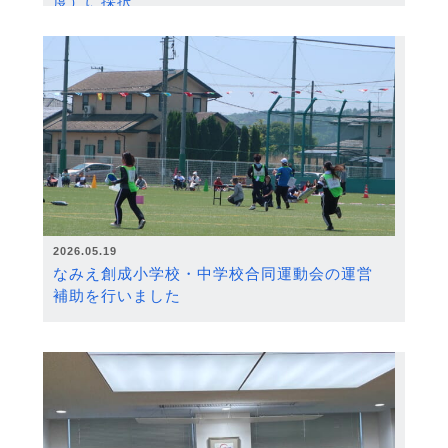
度）に採択
2026.05.19
なみえ創成小学校・中学校合同運動会の運営
補助を行いました