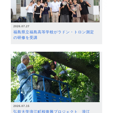
2026.07.27
福島県立福島高等学校がラドン・トロン測定
の研修を受講
2026.07.15
弘前大学浪江町桜復興プロジェクト 浪江