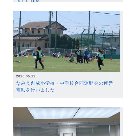
度）に採択
2026.05.19
なみえ創成小学校・中学校合同運動会の運営
補助を行いました