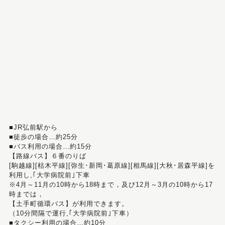
■JR弘前駅から
■徒歩の場合…約25分
■バス利用の場合…約15分
【路線バス】６番のりば
[駒越線][枯木平線][弥生･新岡･葛原線][相馬線][大秋･居森平線]を
利用し,｢大学病院前｣下車
※4月～11月の10時から18時まで，及び12月～3月の10時から17
時までは，
【土手町循環バス】が利用できます。
（10分間隔で運行,｢大学病院前｣下車）
■タクシー利用の場合…約10分