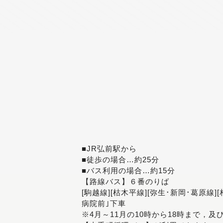
■JR弘前駅から
■徒歩の場合…約25分
■バス利用の場合…約15分
【路線バス】６番のりば
[駒越線][枯木平線][弥生･新岡･葛原線]
病院前｣下車
※4月～11月の10時から18時まで，及