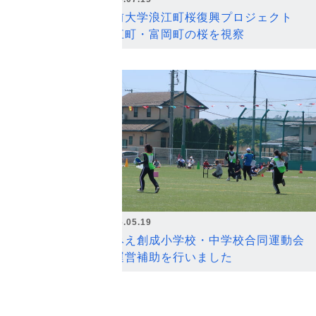
弘前大学浪江町桜復興プロジェクト
浪江町・富岡町の桜を視察
2026.05.19
なみえ創成小学校・中学校合同運動会
の運営補助を行いました