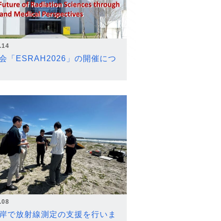
.14
会「ESRAH2026」の開催につ
.08
岸で放射線測定の支援を行いま