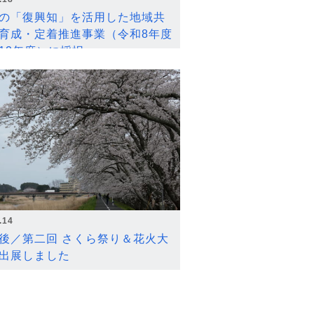
の「復興知」を活用した地域共
育成・定着推進事業（令和8年度
12年度）に採択
.14
後／第二回 さくら祭り＆花火大
出展しました