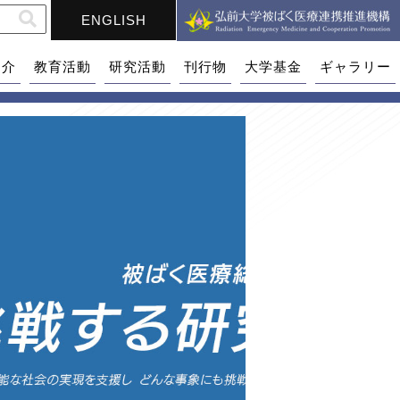
ENGLISH
紹介
教育活動
研究活動
刊行物
大学基金
ギャラリー