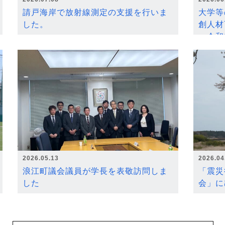
請戸海岸で放射線測定の支援を行いま
大学等
した。
創人材
～令和
2026.05.13
2026.04
浪江町議会議員が学長を表敬訪問しま
「震災
した
会」に