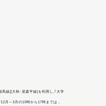
[相馬線][大秋･居森平線]を利用し,｢大学
び12月～3月の10時から17時までは，