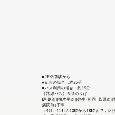
■JR弘前駅から
■徒歩の場合…約25分
■バス利用の場合…約15分
【路線バス】６番のりば
[駒越線][枯木平線][弥生･新岡･葛原線]
病院前｣下車
※4月～11月の10時から18時まで，及