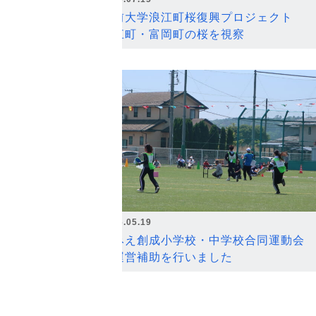
弘前大学浪江町桜復興プロジェクト
浪江町・富岡町の桜を視察
2026.05.19
なみえ創成小学校・中学校合同運動会
の運営補助を行いました