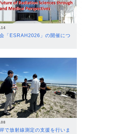
.14
会「ESRAH2026」の開催につ
.08
岸で放射線測定の支援を行いま