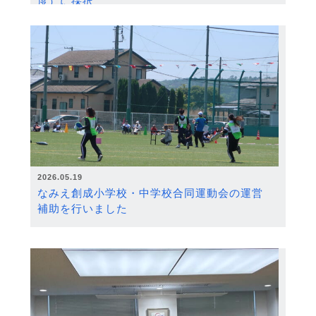
度）に採択
2026.05.19
なみえ創成小学校・中学校合同運動会の運営
補助を行いました