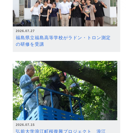
2026.07.27
福島県立福島高等学校がラドン・トロン測定
の研修を受講
2026.07.15
弘前大学浪江町桜復興プロジェクト 浪江