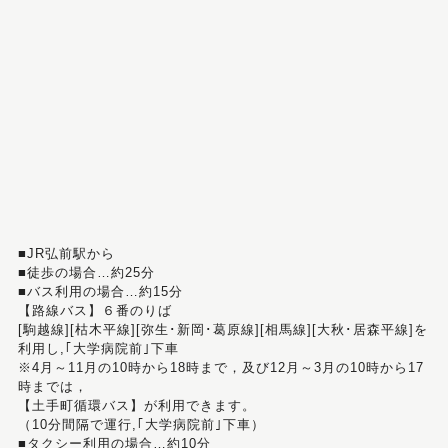
■JR弘前駅から
■徒歩の場合…約25分
■バス利用の場合…約15分
【路線バス】６番のりば
[駒越線][枯木平線][弥生･新岡･葛原線][相馬線][大秋･居森平線]を
利用し,｢大学病院前｣下車
※4月～11月の10時から18時まで，及び12月～3月の10時から17
時までは，
【土手町循環バス】が利用できます。
（10分間隔で運行,｢大学病院前｣下車）
■タクシー利用の場合…約10分