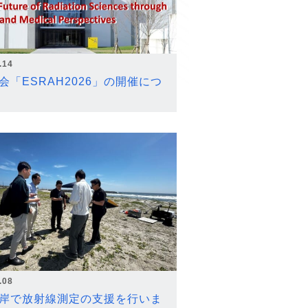
.14
会「ESRAH2026」の開催につ
.08
岸で放射線測定の支援を行いま