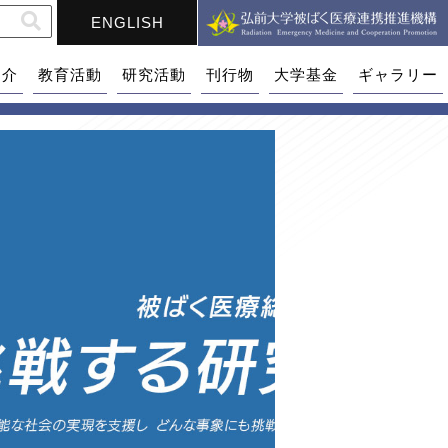
ENGLISH
紹介
教育活動
研究活動
刊行物
大学基金
ギャラリー