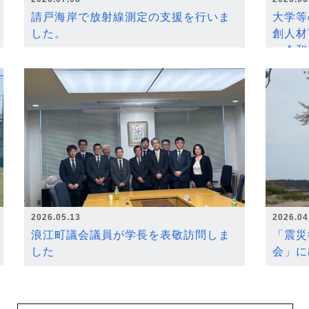
請戸海岸で放射線測定の支援を行いま
大学等
した。
創人材
～令和
2026.05.13
2026.04
浪江町議会議員が学長を表敬訪問しま
「震災
した
会」に