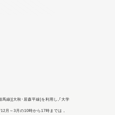
[相馬線][大秋･居森平線]を利用し,｢大学
び12月～3月の10時から17時までは，