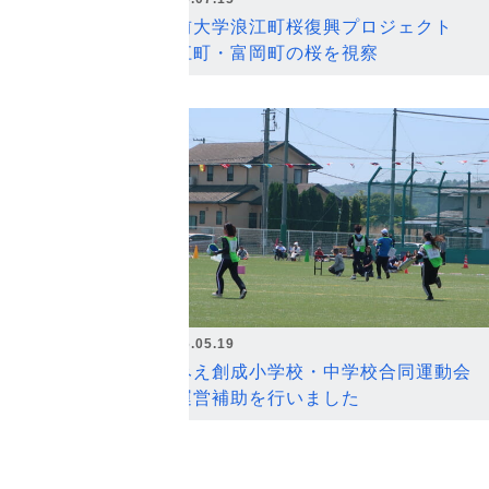
弘前大学浪江町桜復興プロジェクト
浪江町・富岡町の桜を視察
2026.05.19
なみえ創成小学校・中学校合同運動会
の運営補助を行いました