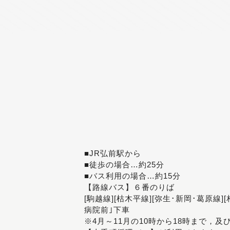
■JR弘前駅から
■徒歩の場合…約25分
■バス利用の場合…約15分
【路線バス】６番のりば
[駒越線][枯木平線][弥生･新岡･葛原線]
病院前｣下車
※4月～11月の10時から18時まで，及