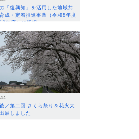
の「復興知」を活用した地域共
育成・定着推進事業（令和8年度
12年度）に採択
.14
後／第二回 さくら祭り＆花火大
出展しました