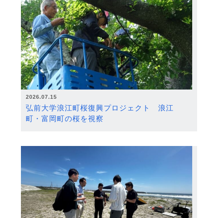
2026.07.15
弘前大学浪江町桜復興プロジェクト 浪江
町・富岡町の桜を視察