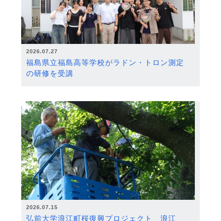
2026.07.27
福島県立福島高等学校がラドン・トロン測定
の研修を受講
2026.07.15
弘前大学浪江町桜復興プロジェクト 浪江