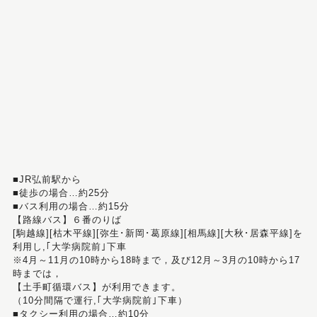
■JR弘前駅から
■徒歩の場合…約25分
■バス利用の場合…約15分
【路線バス】６番のりば
[駒越線][枯木平線][弥生･新岡･葛原線][相馬線][大秋･居森平線]を
利用し,｢大学病院前｣下車
※4月～11月の10時から18時まで，及び12月～3月の10時から17
時までは，
【土手町循環バス】が利用できます。
（10分間隔で運行,｢大学病院前｣下車）
■タクシー利用の場合…約10分