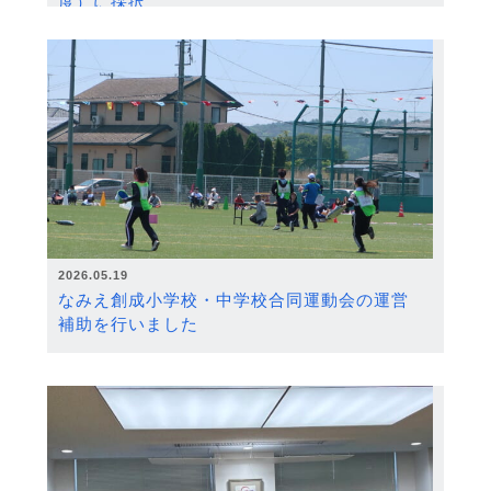
度）に採択
2026.05.19
なみえ創成小学校・中学校合同運動会の運営
補助を行いました