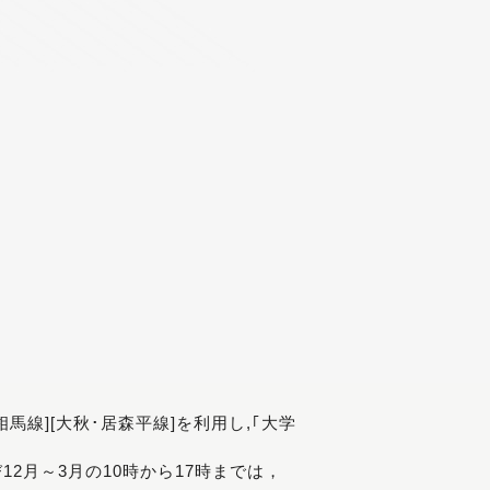
[相馬線][大秋･居森平線]を利用し,｢大学
び12月～3月の10時から17時までは，