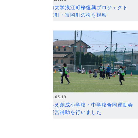
弘前大学浪江町桜復興プロジェクト
浪江町・富岡町の桜を視察
2026.05.19
なみえ創成小学校・中学校合同運動会
の運営補助を行いました