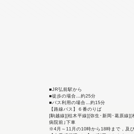
■JR弘前駅から
■徒歩の場合…約25分
■バス利用の場合…約15分
【路線バス】６番のりば
[駒越線][枯木平線][弥生･新岡･葛原線]
病院前｣下車
※4月～11月の10時から18時まで，及