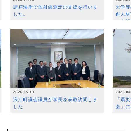
請戸海岸で放射線測定の支援を行いま
大学等
した。
創人材
～令和
2026.05.13
2026.04
浪江町議会議員が学長を表敬訪問しま
「震災
した
会」に