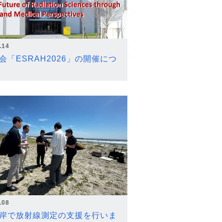
.14
会「ESRAH2026」の開催につ
.08
岸で放射線測定の支援を行いま