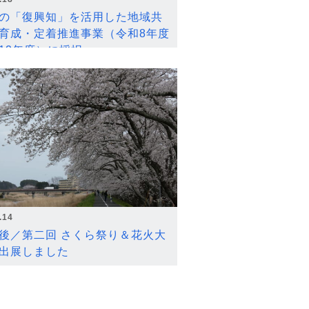
の「復興知」を活用した地域共
育成・定着推進事業（令和8年度
12年度）に採択
.14
後／第二回 さくら祭り＆花火大
出展しました