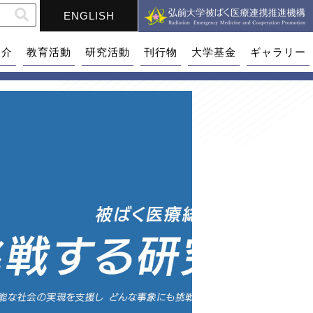
ENGLISH
紹介
教育活動
研究活動
刊行物
大学基金
ギャラリー