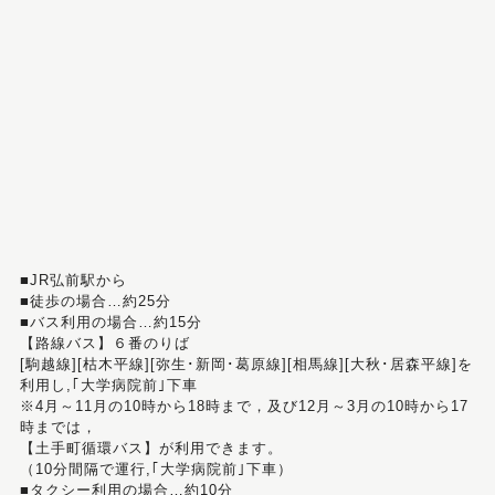
■JR弘前駅から
■徒歩の場合…約25分
■バス利用の場合…約15分
【路線バス】６番のりば
[駒越線][枯木平線][弥生･新岡･葛原線][相馬線][大秋･居森平線]を
利用し,｢大学病院前｣下車
※4月～11月の10時から18時まで，及び12月～3月の10時から17
時までは，
【土手町循環バス】が利用できます。
（10分間隔で運行,｢大学病院前｣下車）
■タクシー利用の場合…約10分