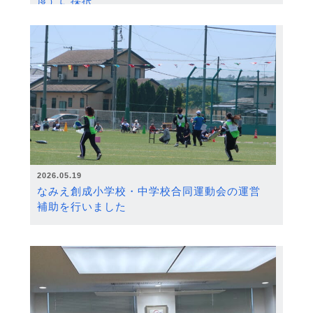
度）に採択
2026.05.19
なみえ創成小学校・中学校合同運動会の運営
補助を行いました