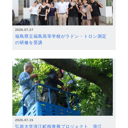
2026.07.27
福島県立福島高等学校がラドン・トロン測定
の研修を受講
2026.07.15
弘前大学浪江町桜復興プロジェクト 浪江