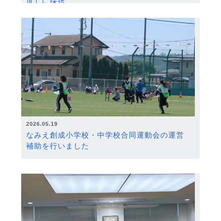
度）に採択
2026.05.19
なみえ創成小学校・中学校合同運動会の運営
補助を行いました