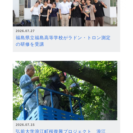
2026.07.27
福島県立福島高等学校がラドン・トロン測定
の研修を受講
2026.07.15
弘前大学浪江町桜復興プロジェクト 浪江