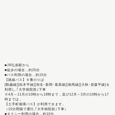
■JR弘前駅から
■徒歩の場合…約25分
■バス利用の場合…約15分
【路線バス】６番のりば
[駒越線][枯木平線][弥生･新岡･葛原線][相馬線][大秋･居森平線]を
利用し,｢大学病院前｣下車
※4月～11月の10時から18時まで，及び12月～3月の10時から17
時までは，
【土手町循環バス】が利用できます。
（10分間隔で運行,｢大学病院前｣下車）
■タクシー利用の場合…約10分