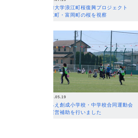
弘前大学浪江町桜復興プロジェクト
浪江町・富岡町の桜を視察
2026.05.19
なみえ創成小学校・中学校合同運動会
の運営補助を行いました