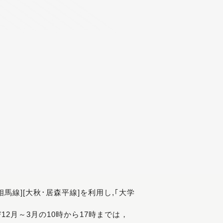
[相馬線][大秋･居森平線]を利用し,｢大学
び12月～3月の10時から17時までは，