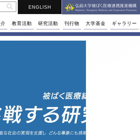
ENGLISH
紹介
教育活動
研究活動
刊行物
大学基金
ギャラリー