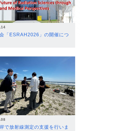
.14
会「ESRAH2026」の開催につ
.08
岸で放射線測定の支援を行いま