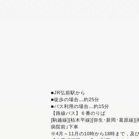
■JR弘前駅から
■徒歩の場合…約25分
■バス利用の場合…約15分
【路線バス】６番のりば
[駒越線][枯木平線][弥生･新岡･葛原線]
病院前｣下車
※4月～11月の10時から18時まで，及