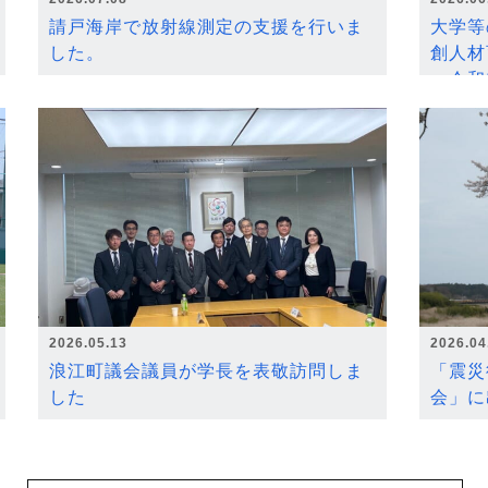
請戸海岸で放射線測定の支援を行いま
大学等
した。
創人材
～令和
2026.05.13
2026.04
浪江町議会議員が学長を表敬訪問しま
「震災
した
会」に