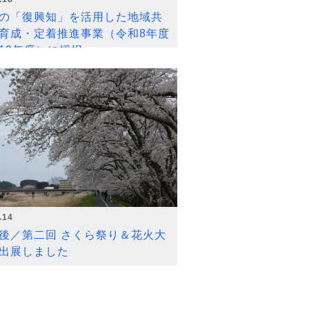
の「復興知」を活用した地域共
育成・定着推進事業（令和8年度
12年度）に採択
.14
後／第二回 さくら祭り＆花火大
出展しました