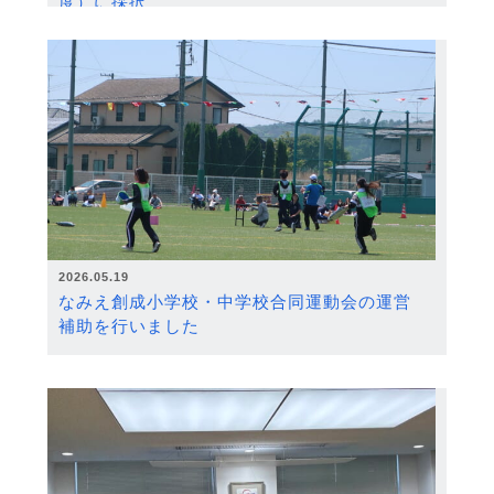
度）に採択
2026.05.19
なみえ創成小学校・中学校合同運動会の運営
補助を行いました