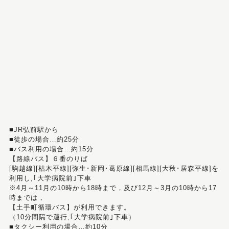
■JR弘前駅から
■徒歩の場合…約25分
■バス利用の場合…約15分
【路線バス】６番のりば
[駒越線][枯木平線][弥生･新岡･葛原線][相馬線][大秋･居森平線]を
利用し,｢大学病院前｣下車
※4月～11月の10時から18時まで，及び12月～3月の10時から17
時までは，
【土手町循環バス】が利用できます。
（10分間隔で運行,｢大学病院前｣下車）
■タクシー利用の場合…約10分