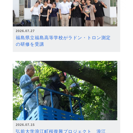
2026.07.27
福島県立福島高等学校がラドン・トロン測定
の研修を受講
2026.07.15
弘前大学浪江町桜復興プロジェクト 浪江