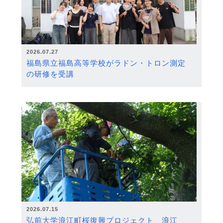
2026.07.27
福島県立福島高等学校がラドン・トロン測定
の研修を受講
2026.07.15
弘前大学浪江町桜復興プロジェクト 浪江