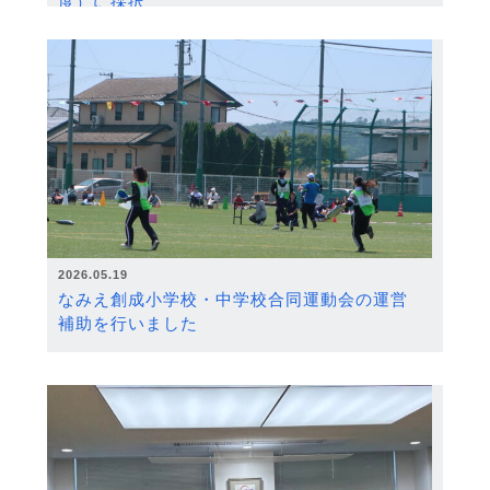
度）に採択
2026.05.19
なみえ創成小学校・中学校合同運動会の運営
補助を行いました