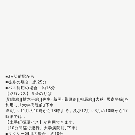
■JR弘前駅から
■徒歩の場合…約25分
■バス利用の場合…約15分
【路線バス】６番のりば
[駒越線][枯木平線][弥生･新岡･葛原線][相馬線][大秋･居森平線]を
利用し,｢大学病院前｣下車
※4月～11月の10時から18時まで，及び12月～3月の10時から17
時までは，
【土手町循環バス】が利用できます。
（10分間隔で運行,｢大学病院前｣下車）
■タクシー利用の場合…約10分